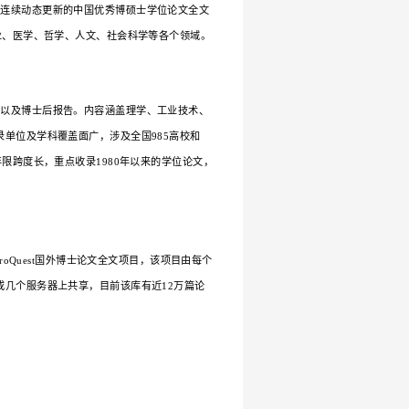
图书馆主页的“论文提交”进行检索，并链接到北京理工大学学
管理系统，可检索2002年（提交日）公开的论文电子版全文。
2002年至2021年装订完成的纸型学位论文5万余册，存放
文全文数据库
：是目前国内相关资源最完备、高质量、连续动
献300万篇。出版内容覆盖基础科学、工程技术、农业、医学
44家硕士培养单位的优秀硕士学位论文。
库：
精选全国重点学位授予单位的硕士、博士学位论文以及博
、交通运输、航空航天和环境科学等各学科领域。收录单位及学
、医科院、林科院等机构的重点精选博硕士论文。收录年限跨度长