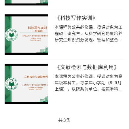
于从科学研究角度培养研究生知识资
源发现、管理和整合的能力，掌握常
见科技文档的写作要求和基本的写作
《科技写作实训》
要点，形成规范化科研文档的写作能
本课程为公共必修课，授课对象为工
力，提升信息素养和数据素养。
程硕士研究生，从科学研究角度培养
研究生知识资源发现、管理和整合的
能力，掌握常见科技文档的写作要求
和基本的写作要点，形成规范化科研
文档的写作能力，提升信息素养和数
据素养。
《文献检索与数据库利用》
本课程为公共必修课，授课对象为高
年级本科生，每学年小学期（8-9月
上课），以院系为单位，按照学科方
向划分班级，从主要信息源出发，系
统讲授文献信息资源的检索与开发利
用，注重学生综合信息素养能力的培
养。
共3条